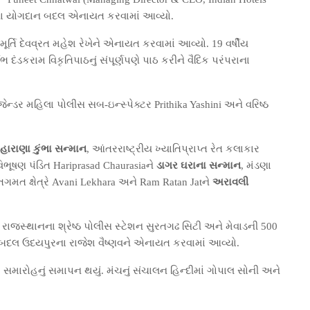
ેમના યોગદાન બદલ એનાયત કરવામાં આવ્યો.
મૂર્તિ દેવવ્રત મહેશ રેખેને એનાયત કરવામાં આવ્યો. 19 વર્ષીય
્લભ દંડકરામ વિકૃતિપાઠનું સંપૂર્ણપણે પાઠ કરીને વૈદિક પરંપરાના
ન્ડર મહિલા પોલીસ સબ-ઇન્સ્પેક્ટર Prithika Yashini અને વરિષ્ઠ
હારાણા કુંભા સન્માન
, આંતરરાષ્ટ્રીય ખ્યાતિપ્રાપ્ત રેત કલાકાર
 વિભૂષણ પંડિત Hariprasad Chaurasiaને
ડાગર ઘરાના સન્માન
, મંડણા
ગમત ક્ષેત્રે Avani Lekhara અને Ram Ratan Jatને
અરાવલી
રાજસ્થાનના શ્રેષ્ઠ પોલીસ સ્ટેશન સુરતગઢ સિટી અને મેવાડની 500
વા બદલ ઉદયપુરના રાજેશ વૈષ્ણવને એનાયત કરવામાં આવ્યો.
થે સમારોહનું સમાપન થયું. મંચનું સંચાલન હિન્દીમાં ગોપાલ સોની અને