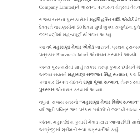
Company Limited)ને ભારતના પ્રવાસન ક્ષેત્રમાં ત
રાજ્ય સ્તરના પુરસ્કારોમાં
મહર્ષિ હરિત રાશિ એવોર્ડ
વેદ
દેવવ્રતે વારાણસીમાં 50 દિવસ સુધી શુક્લ યજુર્વેદના દુર
જાળવણીમાં મહત્વપૂર્ણ યોગદાન આપ્યું.
આ વર્ષે
મહારાણા મેવાડ એવોર્ડ
ભારતની પ્રથમ ટ્રાન્સજે
પત્રકાર Bhuvnesh Jainને એનાયત કરવામાં આવ્યો.
અન્ય પુરસ્કારોમાં સાહિત્યકાર તરુણ કુમાર દધીચને
મ
અજય રાવતને
મહારાણા સજ્જન સિંહ સન્માન
, પદ્મ
કલાકાર ડિમ્પલ ચંદતને
રાણા પૂંજા સન્માન
, તેમજ રમત
પુરસ્કાર
એનાયત કરવામાં આવ્યા.
વધુમાં, રાજ્ય સ્તરનો
“મહારાણા મેવાડ વિશેષ સન્માન”
વર્ષ જૂની પવિત્ર જળ પરંપરા ‘સાંઝી’ને જાળવી રાખ
અંતમાં મહાલક્ષિકા કુમારી મેવાડ દ્વારા આભારવિધિ સા
અંગ્રેજીમાં શ્રીમતી રૂપા ચક્રવર્તીએ કર્યું.