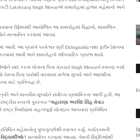
 ટ્રસ્ટી Lakshyaraj Singh Mewarએ સમારોહમાં હાજર મહેમાનો અને
વવાના ઉદ્દેશ્યથી આયોજિત આ સમારોહમાં વિદ્વાનો, સામાજિક
ભાઓને સન્માનિત કરવામાં આવ્યા.
ાં આવી. આ પ્રસંગે પરમેશ્વર શ્રી Eklingnathji તથા ફાઉન્ડેશનના
ણ કરવામાં આવી અને સમારોહનો ઔપચારિક પ્રારંભ થયો.
ૂર્વજોને યાદ કરતાં પોતાના પિતા Arvind Singh Mewarને સ્મરણ કર્યા.
ઓ તેમના પિતા પાસેથી વારસામાં મળેલા મૂલ્યો અને આદર્શોના
ા માટે પ્રતિબદ્ધ છે.
E
સંસ્કૃતિ અને માનવીય મૂલ્યોને સર્વોચ્ચ પ્રાથમિકતા આપી હતી. આ
રાષ્ટ્રીય સ્તરનો પુરસ્કાર
“મહારાણા અરવિંદ સિંહ મેવાડ
રાષ્ટ્ર નિર્માણમાં મહત્વપૂર્ણ યોગદાન આપનારા પ્રતિષ્ઠિત
{
િષ્ઠિત મહેમાનોનું પુષ્પગુચ્છોથી સ્વાગત કર્યું. કાર્યક્રમની
{m
 વિદ્યાર્થીઓ
ને સન્માનિત કરવામાં આવ્યા. તેમની સિદ્ધિઓથી