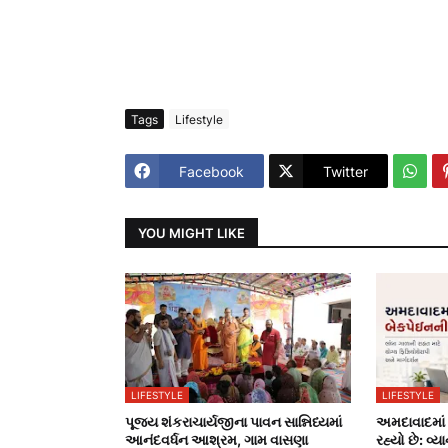
Tags
Lifestyle
Facebook
Twitter
YOU MIGHT LIKE
LIFESTYLE
LIFESTYLE
પૂજ્ય શંકરાચાર્યજીના પાવન સાન્નિધ્યમાં
અમદાવાદમાં 
આનંદવર્ધન આશ્રમ, ગામ વાસણા
રહ્યો છે: વ્ય