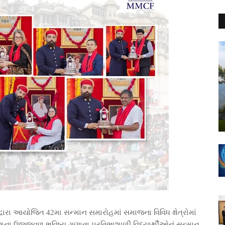
્વારા આયોજિત 42મા સન્માન સમારોહમાં સમાજના વિવિધ ક્ષેત્રોમાં
ેશના ઉજ્જવળ ભવિષ્ય ગણાતા પ્રતિભાશાળી વિદ્યાર્થીઓનું સન્માન