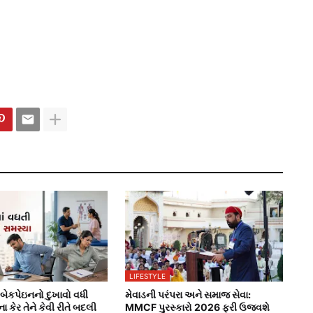
LIFESTYLE
બેકપેઇનનો દુખાવો વધી
મેવાડની પરંપરા અને સમાજ સેવા:
ાના કેર તેને કેવી રીતે બદલી
MMCF પુરસ્કારો 2026 ફરી ઉજવશે