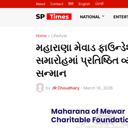
About
Contact
हिंदी
English
ਪੰਜਾਬੀ
NATIONAL
ENTER
Home
Lifestyle
મહારાણા મેવાડ ફાઉન્ડે
સમારોહમાં પ્રતિષ્ઠિત
સન્માન
by
JR Choudhary
-
March 16, 2026