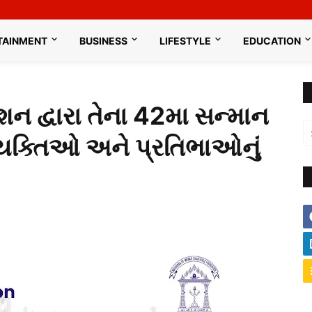
TAINMENT
BUSINESS
LIFESTYLE
EDUCATION
શન દ્વારા તેના 42મા સન્માન
 વ્યક્તિઓ અને પ્રતિભાઓનું