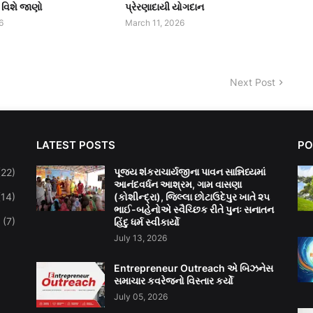
ા વિશે જાણો
પ્રેરણાદાયી યોગદાન
6
March 11, 2026
Next Post
LATEST POSTS
PO
પૂજ્ય શંકરાચાર્યજીના પાવન સાન્નિધ્યમાં
(22)
આનંદવર્ધન આશ્રમ, ગામ વાસણા
(14)
(કોશીન્દ્રા), જિલ્લા છોટાઉદેપુર ખાતે ૨૫
ભાઈ-બહેનોએ સ્વૈચ્છિક રીતે પુનઃ સનાતન
(7)
હિંદુ ધર્મ સ્વીકાર્યો
July 13, 2026
Entrepreneur Outreach એ બિઝનેસ
સમાચાર કવરેજનો વિસ્તાર કર્યો
July 05, 2026