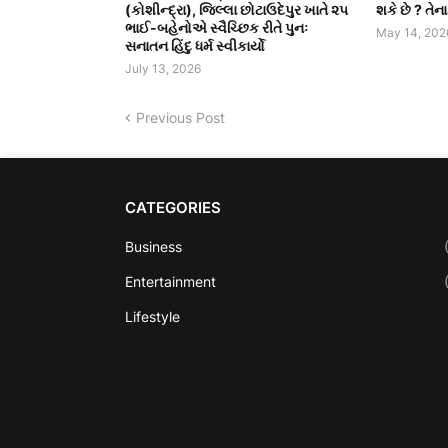
(કોશીન્દ્રા), જિલ્લા છોટાઉદેપુર ખાતે ૨૫
શકે છે ? તેન
ભાઈ-બહેનોએ સ્વૈચ્છિક રીતે પુનઃ
May 14, 202
સનાતન હિંદુ ધર્મ સ્વીકાર્યો
July 13, 2026
Previous Post
CATEGORIES
Business
Entertainment
Lifestyle