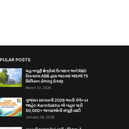
PULAR POSTS
મહત્વપૂર્ણ ક્ષેત્રોમાં ઉત્પાદન અને R&D
વિસ્તારવા ABB દ્વારા ભારતમાં અંદાજે 75
મિલિયન ડોલરનું રોકાણ
March 10, 2026
ગુજરાત સરકારની 2026 ભરતી કેલેન્ડર
જાહેર: KarmSakha એ બહાર પાડી
50,000+ જગ્યાઓની સંપૂર્ણ યાદી
January 08, 2026