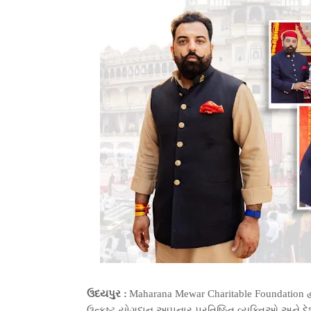
ઉદયપુર :
Maharana Mewar Charitable Foundation દ
ઉત્કૃષ્ટ યોગદાન આપનાર પ્રતિષ્ઠિત વ્યક્તિઓ અને દ