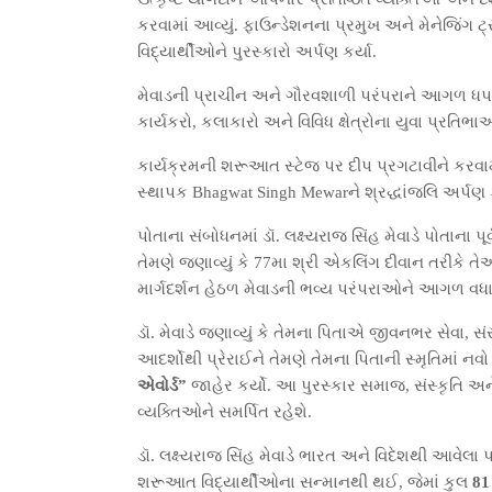
કરવામાં આવ્યું. ફાઉન્ડેશનના પ્રમુખ અને મેનેજિંગ
વિદ્યાર્થીઓને પુરસ્કારો અર્પણ કર્યા.
મેવાડની પ્રાચીન અને ગૌરવશાળી પરંપરાને આગળ ધપા
કાર્યકરો, કલાકારો અને વિવિધ ક્ષેત્રોના યુવા પ્રતિ
કાર્યક્રમની શરૂઆત સ્ટેજ પર દીપ પ્રગટાવીને કરવામ
સ્થાપક Bhagwat Singh Mewarને શ્રદ્ધાંજલિ અર્પ
પોતાના સંબોધનમાં ડૉ. લક્ષ્યરાજ સિંહ મેવાડે પોતાના પ
તેમણે જણાવ્યું કે 77મા શ્રી એકલિંગ દીવાન તરીકે તે
માર્ગદર્શન હેઠળ મેવાડની ભવ્ય પરંપરાઓને આગળ વધારવ
ડૉ. મેવાડે જણાવ્યું કે તેમના પિતાએ જીવનભર સેવા, 
આદર્શોથી પ્રેરાઈને તેમણે તેમના પિતાની સ્મૃતિમાં નવો 
એવોર્ડ”
જાહેર કર્યો. આ પુરસ્કાર સમાજ, સંસ્કૃતિ અને 
વ્યક્તિઓને સમર્પિત રહેશે.
ડૉ. લક્ષ્યરાજ સિંહ મેવાડે ભારત અને વિદેશથી આવેલા પ્રત
શરૂઆત વિદ્યાર્થીઓના સન્માનથી થઈ, જેમાં કુલ
81