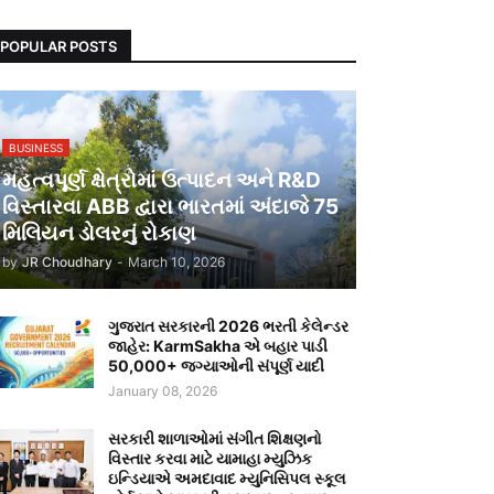
POPULAR POSTS
BUSINESS
મહત્વપૂર્ણ ક્ષેત્રોમાં ઉત્પાદન અને R&D
વિસ્તારવા ABB દ્વારા ભારતમાં અંદાજે 75
મિલિયન ડોલરનું રોકાણ
by
JR Choudhary
-
March 10, 2026
ગુજરાત સરકારની 2026 ભરતી કેલેન્ડર
જાહેર: KarmSakha એ બહાર પાડી
50,000+ જગ્યાઓની સંપૂર્ણ યાદી
January 08, 2026
સરકારી શાળાઓમાં સંગીત શિક્ષણનો
વિસ્તાર કરવા માટે યામાહા મ્યુઝિક
ઇન્ડિયાએ અમદાવાદ મ્યુનિસિપલ સ્કૂલ