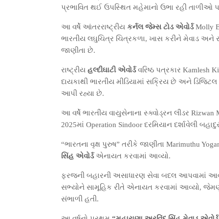
પ્રભાવિત થઈ ઉપસ્થિત મહેમાનો ઉભા રહી તાળીઓ પાડ
આ વર્ષે આંતરરાષ્ટ્રીય
કર્નલ જેમ્સ ટોડ એવોર્ડ
Molly E
ભારતીય લઘુચિત્ર ચિત્રકળા, ખાસ કરીને મેવાડ અને 
જાણીતા છે.
રાષ્ટ્રીય
હલ્દીઘાટી એવોર્ડ
વરિષ્ઠ પત્રકાર Kamlesh K
દાયકાથી ભારતીય મીડિયામાં સક્રિય છે અને ડિજિટલ પ
આપી રહ્યા છે.
આ વર્ષે ભારતીય વાયુસેનાના સ્ક્વોડ્રન લીડર Rizwan
2025માં Operation Sindoor દરમિયાન દર્શાવેલી બહાદ
“ભારતના વૃક્ષ પુરુષ” તરીકે જાણીતા Marimuthu Yog
સિંહ એવોર્ડ
એનાયત કરવામાં આવ્યો.
ફરજની બહારની અસાધારણ સેવા બદલ આપવામાં આ
સભ્યોને સામૂહિક રીતે એનાયત કરવામાં આવ્યો, જેમણ
સંભાળી હતી.
આ વર્ષનો પ્રથમ
“મહારાણા અરવિંદ સિંહ મેવાડ એવોર્