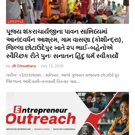
LIFESTYLE
પૂજ્ય શંકરાચાર્યજીના પાવન સાન્નિધ્યમાં
આનંદવર્ધન આશ્રમ, ગામ વાસણા (કોશીન્દ્રા),
જિલ્લા છોટાઉદેપુર ખાતે ૨૫ ભાઈ-બહેનોએ
સ્વૈચ્છિક રીતે પુનઃ સનાતન હિંદુ ધર્મ સ્વીકાર્યો
by
JR Choudhary
-
July 13, 2026
તારીખ: ૧3/૦૭/૨૦૨૬ : શનિવાર, આજે ગુજરાત રાજ્યના છોટાઉદેપુર
જિલ્લાના આદિવાસી–વનવાસી વિસ્તાર ગામ…