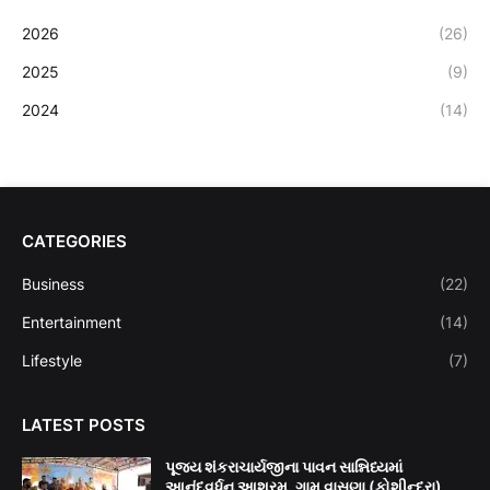
2026
(26)
2025
(9)
2024
(14)
CATEGORIES
Business
(22)
Entertainment
(14)
Lifestyle
(7)
LATEST POSTS
પૂજ્ય શંકરાચાર્યજીના પાવન સાન્નિધ્યમાં
આનંદવર્ધન આશ્રમ, ગામ વાસણા (કોશીન્દ્રા),