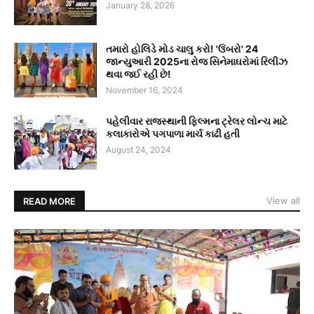
January 28, 2026
તમારો હોલિડે મોડ ચાલુ કરો! 'ઉંબરો' 24
જાન્યુઆરી 2025ના રોજ સિનેમાઘરોમાં રિલીઝ
થવા જઈ રહી છે!
November 16, 2024
પહેલીવાર રાજસ્થાની ફિલ્મના ટ્રેલર લોન્ચ માટે
કલાકારોએ પગપાળા માર્ચ કાઢી હતી
August 24, 2024
View all
READ MORE