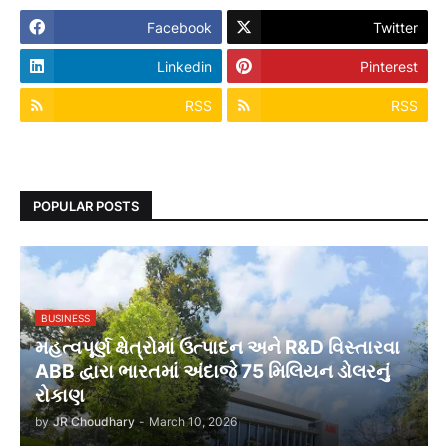
Facebook
Twitter
Linkedin
Pinterest
RSS
RSS
POPULAR POSTS
BUSINESS
મહત્વપૂર્ણ ક્ષેત્રોમાં ઉત્પાદન અને R&D વિસ્તારવા
ABB દ્વારા ભારતમાં અંદાજે 75 મિલિયન ડોલરનું
રોકાણ
by
JR Choudhary
-
March 10, 2026