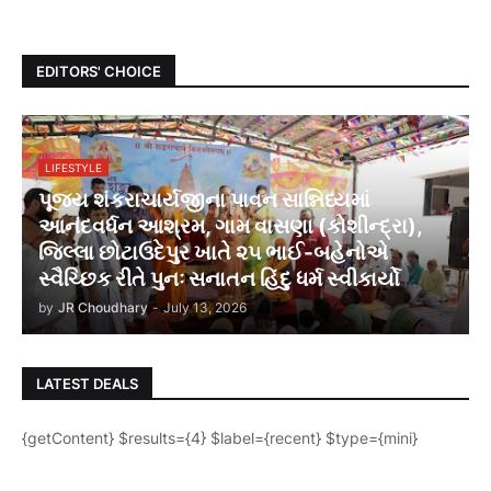
EDITORS' CHOICE
LIFESTYLE
પૂજ્ય શંકરાચાર્યજીના પાવન સાન્નિધ્યમાં
આનંદવર્ધન આશ્રમ, ગામ વાસણા (કોશીન્દ્રા),
જિલ્લા છોટાઉદેપુર ખાતે ૨૫ ભાઈ-બહેનોએ
સ્વૈચ્છિક રીતે પુનઃ સનાતન હિંદુ ધર્મ સ્વીકાર્યો
by
JR Choudhary
-
July 13, 2026
LATEST DEALS
{getContent} $results={4} $label={recent} $type={mini}