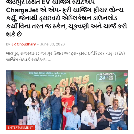
જયપુર સ્થિત EV ચાર્જિંગ સ્ટાર્ટઅપ
ChargeJet એ એપ-ફ્રી ચાર્જિંગ ફીચર લોન્ચ
કર્યું, જેનાથી ડ્રાઇવરો એપ્લિકેશન ડાઉનલોડ
કર્યા વિના તરત જ સ્કેન, ચૂકવણી અને ચાર્જ કરી
શકે છે
by
JR Choudhary
-
June 30, 2026
જયપુર, રાજસ્થાન : જયપુર સ્થિત અલ્ટ્રા-ફાસ્ટ ઇલેક્ટ્રિક વાહન (EV)
ચાર્જિંગ નેટવર્ક સ્ટાર્ટઅપ …
ENTERTAINMENT