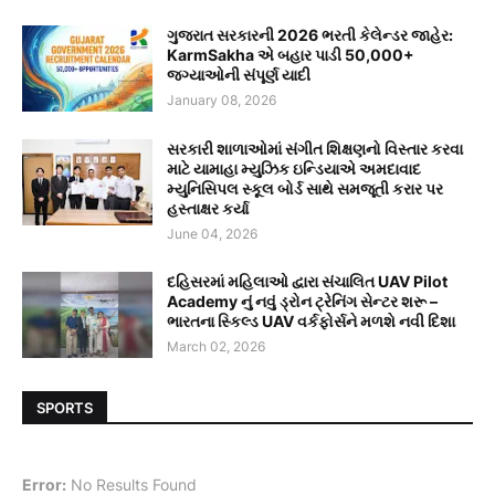
ગુજરાત સરકારની 2026 ભરતી કેલેન્ડર જાહેર:
KarmSakha એ બહાર પાડી 50,000+
જગ્યાઓની સંપૂર્ણ યાદી
January 08, 2026
સરકારી શાળાઓમાં સંગીત શિક્ષણનો વિસ્તાર કરવા
માટે યામાહા મ્યુઝિક ઇન્ડિયાએ અમદાવાદ
મ્યુનિસિપલ સ્કૂલ બોર્ડ સાથે સમજૂતી કરાર પર
હસ્તાક્ષર કર્યા
June 04, 2026
દહિસરમાં મહિલાઓ દ્વારા સંચાલિત UAV Pilot
Academy નું નવું ડ્રોન ટ્રેનિંગ સેન્ટર શરૂ –
ભારતના સ્કિલ્ડ UAV વર્કફોર્સને મળશે નવી દિશા
March 02, 2026
SPORTS
Error:
No Results Found