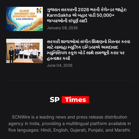
ગુજરાત સરકારની 2026 ભરતી કેલેન્ડર જાહેર:
KarmSakha એ બહાર પાડી 50,000+
જગ્યાઓની સંપૂર્ણ યાદી
January 08, 2026
સરકારી શાળાઓમાં સંગીત શિક્ષણનો વિસ્તાર કરવા
માટે યામાહા મ્યુઝિક ઇન્ડિયાએ અમદાવાદ
મ્યુનિસિપલ સ્કૂલ બોર્ડ સાથે સમજૂતી કરાર પર
હસ્તાક્ષર કર્યા
June 04, 2026
SCNWire is a leading news and press release distribution
agency in India, providing a multilingual platform available in
five languages: Hindi, English, Gujarati, Punjabi, and Marathi.