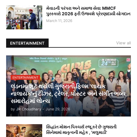
મેવાડની પરંપરા અને સમાજ સેવા: MMCF
પુરસ્કારો 2026 ફરી ઉજવશે પ્રેરણાદાયી યોગદાન
March 11, 2026
View all
ENTERTAINMENT
ENTERTAINMENT
લંડનમાં શૂટ થયેલી ગુજરાતી ફિલ્મ 'લાયક
નાલાયક'નું ટીઝર, ટ્રેલર, પોસ્ટર અને સંગીત ભવ્ય
સમારોહમાં લોન્ચ
by
JR Choudhary
-
June 29, 2026
સિદ્ધાંત મોશન પિક્ચર્સ રજૂ કરે છે ગુજરાતી
સિનેમામાં માતૃત્વની મહેક , 'મલુમાડી'