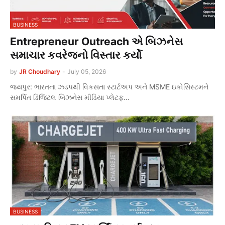
BUSINESS
Entrepreneur Outreach એ બિઝનેસ
સમાચાર કવરેજનો વિસ્તાર કર્યો
by
JR Choudhary
-
July 05, 2026
જયપુર: ભારતના ઝડપથી વિકસતા સ્ટાર્ટઅપ અને MSME ઇકોસિસ્ટમને
સમર્પિત ડિજિટલ બિઝનેસ મીડિયા પ્લેટફ…
BUSINESS