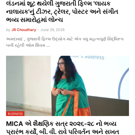
લંડનમાં શૂટ થયેલી ગુજરાતી ફિલ્મ 'લાયક
નાલાયક'નું ટીઝર, ટ્રેલર, પોસ્ટર અને સંગીત
ભવ્ય સમારોહમાં લોન્ચ
by
JR Choudhary
-
June 29, 2026
અમદાવાદ , ગુજરાતી ફિલ્મ ઉદ્યોગ માટે એક વધુ મહત્વપૂર્ણ સિદ્ધિરૂપ
બની રહેલી ઓમ શિવમ …
BUSINESS
MICA એ શૈક્ષણિક સત્ર ૨૦૨૬-૨૮ નો ભવ્ય
પ્રારંભ કર્યો, બી. વી. રાવે પરિવર્તન અને સખત