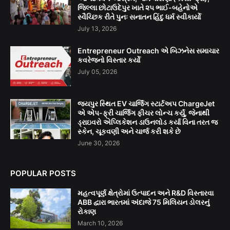
જિલ્લા છોટાઉદેપુર ખાતે ૨૫ ભાઈ-બહેનોએ
સ્વૈચ્છિક રીતે પુનઃ સનાતન હિંદુ ધર્મ સ્વીકાર્યો
July 13, 2026
Entrepreneur Outreach એ બિઝનેસ સમાચાર
કવરેજનો વિસ્તાર કર્યો
July 05, 2026
જયપુર સ્થિત EV ચાર્જિંગ સ્ટાર્ટઅપ ChargeJet
એ એપ-ફ્રી ચાર્જિંગ ફીચર લોન્ચ કર્યું, જેનાથી
ડ્રાઇવરો એપ્લિકેશન ડાઉનલોડ કર્યા વિના તરત જ
સ્કેન, ચૂકવણી અને ચાર્જ કરી શકે છે
June 30, 2026
POPULAR POSTS
મહત્વપૂર્ણ ક્ષેત્રોમાં ઉત્પાદન અને R&D વિસ્તારવા
ABB દ્વારા ભારતમાં અંદાજે 75 મિલિયન ડોલરનું
રોકાણ
March 10, 2026