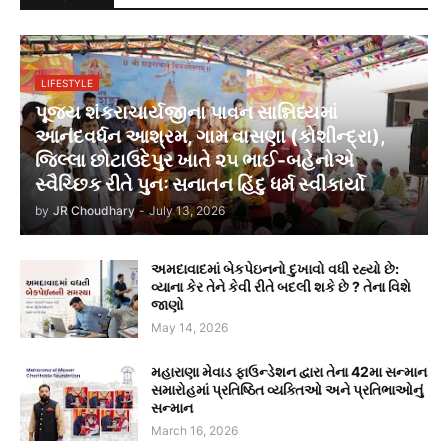
LIFESTYLE
પૂજ્ય શંકરાચાર્યજીના પાવન સાન્નિધ્યમાં
આનંદવર્ધન આશ્રમ, ગામ વાસણા (કોશીન્દ્રા),
જિલ્લા છોટાઉદેપુર ખાતે ૨૫ ભાઈ-બહેનોએ
સ્વૈચ્છિક રીતે પુનઃ સનાતન હિંદુ ધર્મ સ્વીકાર્યો
by
JR Choudhary
-
July 13, 2026
અમદાવાદમાં બેકપેઇનનો દુખાવો વધી રહ્યો છે:
વ્યાના કેર તેને કેવી રીતે બદલી શકે છે ? તેના વિશે
જાણો
May 14, 2026
મહારાણા મેવાડ ફાઉન્ડેશન દ્વારા તેના 42મા સન્માન
સમારોહમાં પ્રતિષ્ઠિત વ્યક્તિઓ અને પ્રતિભાઓનું
સન્માન
March 16, 2026