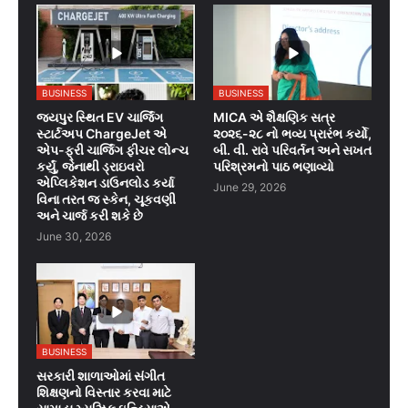
BUSINESS
BUSINESS
જયપુર સ્થિત EV ચાર્જિંગ
MICA એ શૈક્ષણિક સત્ર
સ્ટાર્ટઅપ ChargeJet એ
૨૦૨૬-૨૮ નો ભવ્ય પ્રારંભ કર્યો,
એપ-ફ્રી ચાર્જિંગ ફીચર લોન્ચ
બી. વી. રાવે પરિવર્તન અને સખત
કર્યું, જેનાથી ડ્રાઇવરો
પરિશ્રમનો પાઠ ભણાવ્યો
એપ્લિકેશન ડાઉનલોડ કર્યા
June 29, 2026
વિના તરત જ સ્કેન, ચૂકવણી
અને ચાર્જ કરી શકે છે
June 30, 2026
BUSINESS
સરકારી શાળાઓમાં સંગીત
શિક્ષણનો વિસ્તાર કરવા માટે