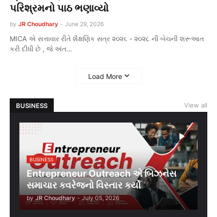
પરિશ્રમનો પાઠ ભણાવ્યો
by
JR Choudhary
-
June 29, 2026
MICA એ સત્તાવાર રીતે શૈક્ષણિક સત્ર ૨૦૨૬ - ૨૦૨૮ ની બેચની શરૂઆત
કરી દીધી છે , જે અંત…
Load More
View all
BUSINESS
BUSINESS
Entrepreneur Outreach એ બિઝનેસ
સમાચાર કવરેજનો વિસ્તાર કર્યો
by
JR Choudhary
-
July 05, 2026