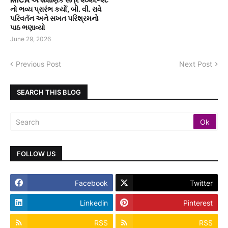
નો ભવ્ય પ્રારંભ કર્યો, બી. વી. રાવે
પરિવર્તન અને સખત પરિશ્રમનો
પાઠ ભણાવ્યો
June 29, 2026
Previous Post
Next Post
SEARCH THIS BLOG
FOLLOW US
Facebook
Twitter
Linkedin
Pinterest
RSS
RSS