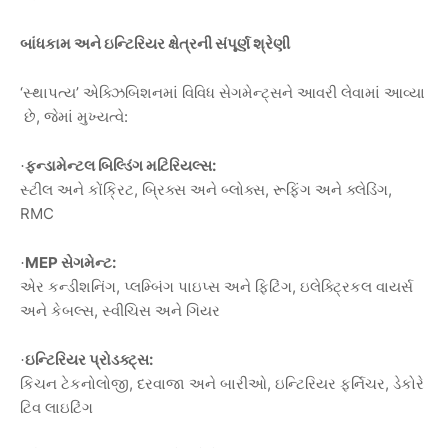
બાંધકામ
અને
ઇન્ટિરિયર
ક્ષેત્રની
સંપૂર્ણ
શ્રેણી
‘
સ્થાપત્ય
’
એક્ઝિબિશનમાં
વિવિધ
સેગમેન્ટ્સને
આવરી
લેવામાં
આવ્યા
છે
,
જેમાં
મુખ્યત્વે
:
ફન્ડામેન્ટલ
બિલ્ડિંગ
મટિરિયલ્સ
:
·
સ્ટીલ
અને
કોંક્રિટ
,
બ્રિક્સ
અને
બ્લોક્સ
,
રૂફિંગ
અને
ક્લેડિંગ
,
RMC
MEP
સેગમેન્ટ
:
·
એર
કન્ડીશનિંગ
,
પ્લમ્બિંગ
પાઇપ્સ
અને
ફિટિંગ
,
ઇલેક્ટ્રિકલ
વાયર્સ
અને
કેબલ્સ
,
સ્વીચિસ
અને
ગિયર
ઇન્ટિરિયર
પ્રોડક્ટ્સ
:
·
કિચન
ટેકનોલોજી
,
દરવાજા
અને
બારીઓ
,
ઇન્ટિરિયર
ફર્નિચર
,
ડેકોરે
ટિવ
લાઇટિંગ