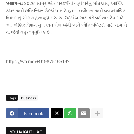
‘
સ્થાપત્ય
2026’
માત્ર
એક
પ્રદર્શની
નહીં
પરંતુ
બાંધકામ
,
આર્કિટે
ક્ચર
અને
ઇન્ટિરિયર
ઉદ્યોગ
માટે
જ્ઞાન
,
નવીનતા
અને
વ્યાવસાયિક
વિકાસનું
એક
મહત્વપૂર્ણ
મંચ
છે
.
ઉદ્યોગ
સાથે
જોડાયેલા
દરેક
માટે
આ
એક્ઝિબિશન
મુલાકાત
લેવા
જેવી
અને
એક્ઝિબિટર્સ
માટે
ભાગ
લે
વા
જેવી
મહત્વપૂર્ણ
તક
છે
.
https://wa.me/+919825165192
Tags
Business
Facebook
YOU MIGHT LIKE