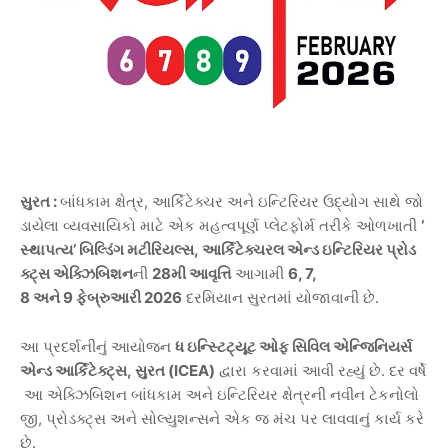
સુરત
:
બાંધકામ
ક્ષેત્ર
,
આર્કિટેક્ચર
અને
ઇન્ટિરિયર
ઉદ્યોગ
સાથે
જો
ડાયેલા
વ્યવસાયિકો
માટે
એક
મહત્વપૂર્ણ
પ્લેટફોર્મ
તરીકે
ઓળખાતી
‘
સ્થાપત્ય
’
બિલ્ડિંગ
મટીરિયલ્સ
,
આર્કિટેક્ચરલ
એન્ડ
ઇન્ટિરિયર
પ્રોડ
ક્ટ્સ
એક્ઝિબિશન
ની
28
મી
આવૃત્તિ
આગામી
6, 7,
8
અને
9
ફેબ્રુઆરી
2026
દરમિયાન
સુરતમાં
યોજાવાની
છે
.
આ
પ્રદર્શનીનું
આયોજન
ધ
ઇન્સ્ટિટ્યૂટ
ઓફ
સિવિલ
એન્જિનિયર્સ
એન્ડ
આર્કિટેક્ટ્સ
,
સુરત
(ICEA)
દ્વારા
કરવામાં
આવી
રહ્યું
છે
.
દર
વર્ષે
આ
એક્ઝિબિશન
બાંધકામ
અને
ઇન્ટિરિયર
ક્ષેત્રની
નવીન
ટેકનોલો
જી
,
પ્રોડક્ટ્સ
અને
સોલ્યુશન્સને
એક
જ
મંચ
પર
લાવવાનું
કાર્ય
કરે
છે
.