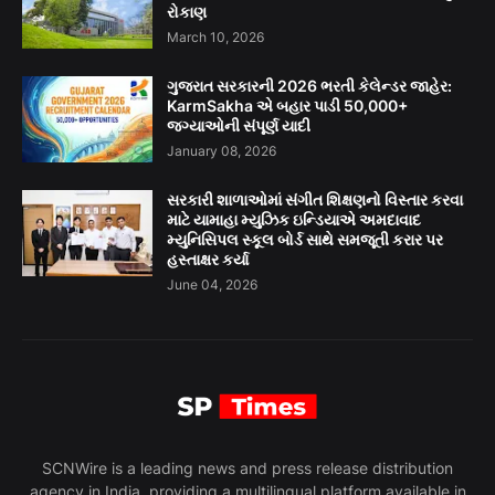
રોકાણ
March 10, 2026
ગુજરાત સરકારની 2026 ભરતી કેલેન્ડર જાહેર:
KarmSakha એ બહાર પાડી 50,000+
જગ્યાઓની સંપૂર્ણ યાદી
January 08, 2026
સરકારી શાળાઓમાં સંગીત શિક્ષણનો વિસ્તાર કરવા
માટે યામાહા મ્યુઝિક ઇન્ડિયાએ અમદાવાદ
મ્યુનિસિપલ સ્કૂલ બોર્ડ સાથે સમજૂતી કરાર પર
હસ્તાક્ષર કર્યા
June 04, 2026
SCNWire is a leading news and press release distribution
agency in India, providing a multilingual platform available in