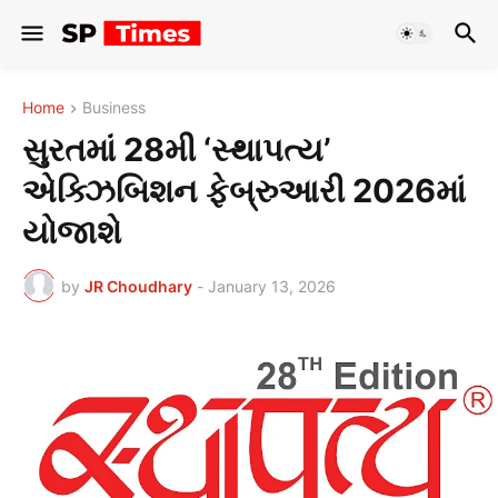
Home
Business
સુરતમાં 28મી ‘સ્થાપત્ય’
એક્ઝિબિશન ફેબ્રુઆરી 2026માં
યોજાશે
by
JR Choudhary
-
January 13, 2026