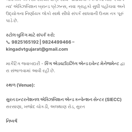
ત્ય
’
એક્ઝિબિશન
બ્રાન્ડ
પ્રેઝન્સ
,
નવા
ગ્રાહકો
સુધી
પહોંચવા
અને
ઉદ્યોગના
નિર્ણાયક
લોકો
સાથે
સીધો
સંપર્ક
સાધવાની
ઉત્તમ
તક
પૂરું
પાડે
છે
.
સ્ટોલ
બુકિંગ
માટે
સંપર્ક
કરો
:
📞
9825165192 | 9824499466 –
kingadvtgujarat@gmail.com
માર્કેટિંગ
જવાબદારી
-
કિંગ
એડવર્ટાઇઝિંગ
એન્ડ
ઇવેન્ટ
મેનેજમેન્ટ
દ્વા
રા
સંભાળવામાં
આવી
રહી
છે
.
સ્થળ
(Venue):
સુરત
ઇન્ટરનેશનલ
એક્ઝિબિશન
એન્ડ
કન્વેન્શન
સેન્ટર
(SIECC)
સરસાણા
,
ખજોદ
ચોકડી
,
અલથાણ
રોડ
,
સુરત
નિષ્કર્ષ