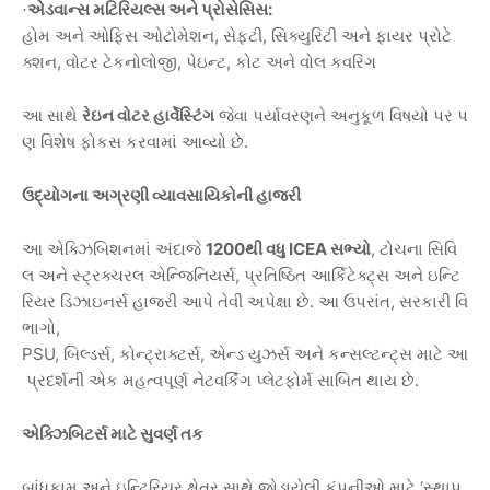
એડવાન્સ
મટિરિયલ્સ
અને
પ્રોસેસિસ
:
·
હોમ
અને
ઓફિસ
ઓટોમેશન
,
સેફ્ટી
,
સિક્યુરિટી
અને
ફાયર
પ્રોટે
ક્શન
,
વોટર
ટેકનોલોજી
,
પેઇન્ટ
,
કોટ
અને
વોલ
કવરિંગ
આ
સાથે
રેઇન
વોટર
હાર્વેસ્ટિંગ
જેવા
પર્યાવરણને
અનુકૂળ
વિષયો
પર
પ
ણ
વિશેષ
ફોકસ
કરવામાં
આવ્યો
છે
.
ઉદ્યોગના
અગ્રણી
વ્યાવસાયિકોની
હાજરી
આ
એક્ઝિબિશનમાં
અંદાજે
1200
થી
વધુ
ICEA
સભ્યો
,
ટોચના
સિવિ
લ
અને
સ્ટ્રક્ચરલ
એન્જિનિયર્સ
,
પ્રતિષ્ઠિત
આર્કિટેક્ટ્સ
અને
ઇન્ટિ
રિયર
ડિઝાઇનર્સ
હાજરી
આપે
તેવી
અપેક્ષા
છે
.
આ
ઉપરાંત
,
સરકારી
વિ
ભાગો
,
PSU,
બિલ્ડર્સ
,
કોન્ટ્રાક્ટર્સ
,
એન્ડ
યુઝર્સ
અને
કન્સલ્ટન્ટ્સ
માટે
આ
પ્રદર્શની
એક
મહત્વપૂર્ણ
નેટવર્કિંગ
પ્લેટફોર્મ
સાબિત
થાય
છે
.
એક્ઝિબિટર્સ
માટે
સુવર્ણ
તક
બાંધકામ
અને
ઇન્ટિરિયર
ક્ષેત્ર
સાથે
જોડાયેલી
કંપનીઓ
માટે
‘
સ્થાપ