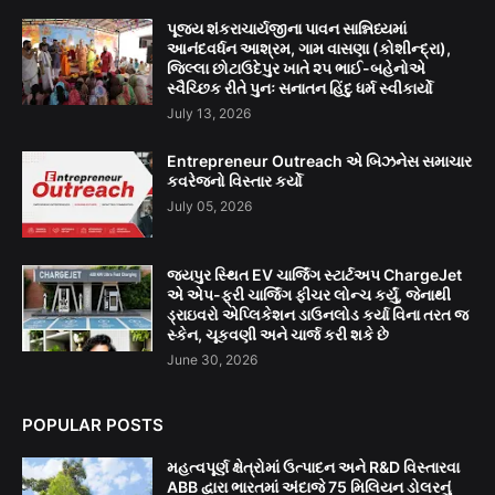
પૂજ્ય શંકરાચાર્યજીના પાવન સાન્નિધ્યમાં
આનંદવર્ધન આશ્રમ, ગામ વાસણા (કોશીન્દ્રા),
જિલ્લા છોટાઉદેપુર ખાતે ૨૫ ભાઈ-બહેનોએ
સ્વૈચ્છિક રીતે પુનઃ સનાતન હિંદુ ધર્મ સ્વીકાર્યો
July 13, 2026
Entrepreneur Outreach એ બિઝનેસ સમાચાર
કવરેજનો વિસ્તાર કર્યો
July 05, 2026
જયપુર સ્થિત EV ચાર્જિંગ સ્ટાર્ટઅપ ChargeJet
એ એપ-ફ્રી ચાર્જિંગ ફીચર લોન્ચ કર્યું, જેનાથી
ડ્રાઇવરો એપ્લિકેશન ડાઉનલોડ કર્યા વિના તરત જ
સ્કેન, ચૂકવણી અને ચાર્જ કરી શકે છે
June 30, 2026
POPULAR POSTS
મહત્વપૂર્ણ ક્ષેત્રોમાં ઉત્પાદન અને R&D વિસ્તારવા
ABB દ્વારા ભારતમાં અંદાજે 75 મિલિયન ડોલરનું