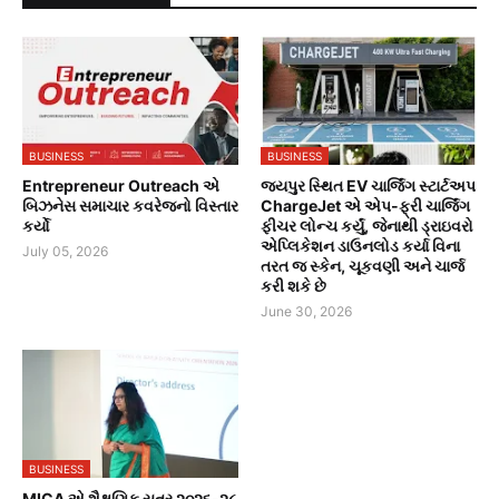
BUSINESS
BUSINESS
Entrepreneur Outreach એ
જયપુર સ્થિત EV ચાર્જિંગ સ્ટાર્ટઅપ
બિઝનેસ સમાચાર કવરેજનો વિસ્તાર
ChargeJet એ એપ-ફ્રી ચાર્જિંગ
કર્યો
ફીચર લોન્ચ કર્યું, જેનાથી ડ્રાઇવરો
એપ્લિકેશન ડાઉનલોડ કર્યા વિના
July 05, 2026
તરત જ સ્કેન, ચૂકવણી અને ચાર્જ
કરી શકે છે
June 30, 2026
BUSINESS
MICA એ શૈક્ષણિક સત્ર ૨૦૨૬-૨૮