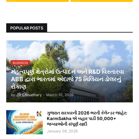
POPULAR POSTS
BUSINESS
મહત્વપૂર્ણ ક્ષેત્રોમાં ઉત્પાદન અને R&D વિસ્તારવા
ABB દ્વારા ભારતમાં અંદાજે 75 મિલિયન ડોલરનું
રોકાણ
by
JR Choudhary
-
March 10, 2026
ગુજરાત સરકારની 2026 ભરતી કેલેન્ડર જાહેર:
KarmSakha એ બહાર પાડી 50,000+
જગ્યાઓની સંપૂર્ણ યાદી
January 08, 2026