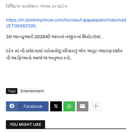
ડિજિટલ
પ્રમોશન
:
નેક્સા
ઇન્ફોટેક
https://in.bookmyshow.com/movies/rajapalayam/malumad
i/ET00482595
30
જાન્યુઆરી
2026
થી
આપનાં
નજીકનાં
થિયેટરોમાં
,
દરેક
માં
ની
સંવેદનામાં
પરોવાયેલુ
પરિવારનું
એક
અતુટ
બંધારણ
દર્શાવ
તી
આ
ફિલ્મનો
આજે
જ
અનુભવ
કરો
.
Tags
Entertainment
Facebook
YOU MIGHT LIKE