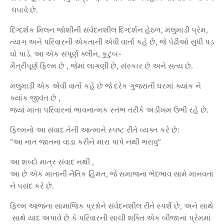
ધપાવે
છે
.
દિગ્દર્શક
મિલન
જોશીની
સંવેદનશીલ
દિગ્દર્શન
હેઠળ
,
મલુમાડી
પ્રેમ
,
ત્યાગ
અને
પરિવારની
એકતાની
એવી
વાર્તા
કહે
છે
,
જે
પેઢીઓ
સુધી
પડ
ઘો
પાડે
.
આ
એક
સંપૂર્ણ
ક્લીન
,
કુટુંબ
-
મૈત્રીપૂર્ણ
ફિલ્મ
છે
,
જેમાં
લાગણી
છે
,
સંસ્કાર
છે
અને
સત્ય
છે
.
મલુમાડી
એક
એવી
વાર્તા
કહે
છે
જે
દરેક
ગુજરાતી
ઘરમાં
ક્યાંક
ને
ક્યાંક
જીવંત
છે
,
જ્યાં
માતા
પરિવારનાં
ભાવનાત્મક
સ્તંભ
તરીકે
અડીખમ
ઉભી
રહે
છે
.
ફિલ્મનો
આ
સંવાદ
તેની
આત્માને
સ્પષ્ટ
રીતે
વ્યક્ત
કરે
છે
:
“
આ
નાત
જાતના
વાડા
કરીને
મારા
પાપે
નથી
ભરાવુ
”
આ
શબ્દો
માત્ર
સંવાદ
નથી
,
આ
છે
એક
માતાની
નૈતિક
હિંમત
,
જે
સમાજના
ભેદભાવ
સામે
માનવતા
ને
પસંદ
કરે
છે
.
ફિલ્મ
આજના
સામાજિક
પ્રશ્નોને
સંવેદનશીલ
રીતે
સ્પર્શે
છે
,
અને
સાથે
સાથે
યાદ
અપાવે
છે
કે
પરિવારની
સાચી
શક્તિ
એક
બીજાનાં
પ્રેમમાં