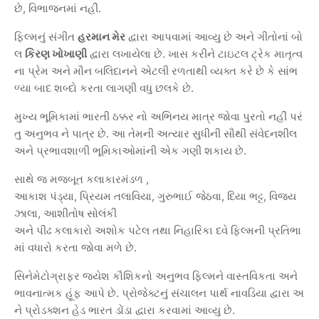
છે
,
વિભાજનમાં
નહીં
.
ફિલ્મનું
સંગીત
હરમાન
મેર
દ્વારા
આપવામાં
આવ્યુ
છે
અને
ગીતોનાં
બો
લ
કિરણ
ખોખાણી
દ્વારા
લખાયેલા
છે
.
ખાસ
કરીને
ટાઇટલ
ટ્રેક
માતૃત્વ
ના
પ્રેમ
અને
મૌન
બલિદાનને
એટલી
રળતાથી
વ્યક્ત
કરે
છે
કે
સાંભ
ળ્યા
બાદ
શબ્દો
કરતા
લાગણી
વધુ
છલકે
છે
.
મુખ્ય
ભૂમિકામાં
ભારતી
ઠક્કર
નો
અભિનય
માત્ર
જોવા
પુરતો
નહીં
પરં
તુ
અનુભવ
ને
પાત્ર
છે
.
આ
તેમની
અત્યાર
સુધીની
સૌથી
સંવેદનશીલ
અને
પ્રભાવશાળી
ભૂમિકાઓમાંની
એક
ગણી
શકાય
છે
.
સાથે
જ
મજબૂત
કલાકારમંડળ
,
આકાશ
પંડ્યા
,
પ્રિયમ
તલાવિયા
,
ગુરુભાઈ
જેઠવા
,
દિયા
ભટ્ટ
,
વિજય
ઝાલા
,
આશીતોષ
સોલંકી
અને
પીઢ
કલાકારો
અશોક
પટેલ
તથા
નિહારિકા
દવે
ફિલ્મની
પ્રતિભા
માં
વધારો
કરતા
જોવા
મળે
છે
.
સિનેમેટોગ્રાફર
જયેશ
કૌશિકનો
અનુભવ
ફિલ્મને
વાસ્તવિકતા
અને
ભાવનાત્મક
હૂંફ
આપે
છે
.
પ્રોજેક્ટનું
સંચાલન
પાર્થ
નાવડિયા
દ્વારા
અ
ને
પ્રોડક્શન
હેડ
ભારત
ડોંડા
દ્વારા
કરવામાં
આવ્યુ
છે
.