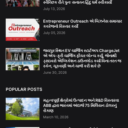
સ્વૈચ્છિક રીતે પુનઃ સનાતન હિંદુ ધર્મ સ્વીકાર્યો
July 13, 2026
Entrepreneur Outreach એ બિઝનેસ સમાચાર
કવરેજનો વિસ્તાર કર્યો
July 05, 2026
જયપુર સ્થિત EV ચાર્જિંગ સ્ટાર્ટઅપ ChargeJet
એ એપ-ફ્રી ચાર્જિંગ ફીચર લોન્ચ કર્યું, જેનાથી
ડ્રાઇવરો એપ્લિકેશન ડાઉનલોડ કર્યા વિના તરત જ
સ્કેન, ચૂકવણી અને ચાર્જ કરી શકે છે
June 30, 2026
POPULAR POSTS
મહત્વપૂર્ણ ક્ષેત્રોમાં ઉત્પાદન અને R&D વિસ્તારવા
ABB દ્વારા ભારતમાં અંદાજે 75 મિલિયન ડોલરનું
રોકાણ
March 10, 2026