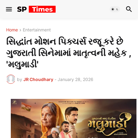
Home
Entertainment
સિદ્ધાંત મોશન પિક્ચર્સ રજૂ કરે છે
ગુજરાતી સિનેમામાં માતૃત્વની મહેક ,
'મલુમાડી'
by
JR Choudhary
-
January 28, 2026