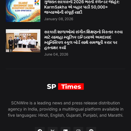
ગુજરાત સરકારની 2026 ભરતી કેલેન્ડર જાહેર:
KarmSakha એ બહાર પાડી 50,000+
જગ્યાઓની સંપૂર્ણ યાદી
January 08, 2026
સરકારી શાળાઓમાં સંગીત શિક્ષણનો વિસ્તાર કરવા
માટે યામાહા મ્યુઝિક ઇન્ડિયાએ અમદાવાદ
મ્યુનિસિપલ સ્કૂલ બોર્ડ સાથે સમજૂતી કરાર પર
હસ્તાક્ષર કર્યા
June 04, 2026
SCNWire is a leading news and press release distribution
agency in India, providing a multilingual platform available in
five languages: Hindi, English, Gujarati, Punjabi, and Marathi.