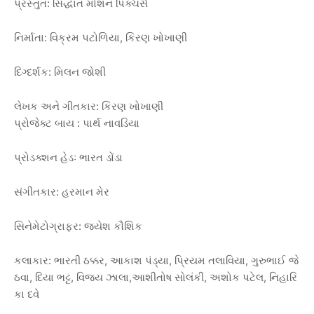
પ્રસ્તુત
:
સિદ્ધાંત
મોશન
પિક્ચર્સ
નિર્માતા
:
વિક્રમ
પટોળિયા
,
કિરણ
ખોખાણી
દિગ્દર્શક
:
મિલન
જોશી
લેખક
અને
ગીતકાર
:
કિરણ
ખોખાણી
પ્રોજેક્ટ
બાય
:
પાર્થ
નાવડિયા
પ્રોડક્શન
હેડઃ
ભારત
ડોંડા
સંગીતકાર
:
હરમાન
મેર
સિનેમેટોગ્રાફર
:
જયેશ
કૌશિક
કલાકાર
:
ભારતી
ઠક્કર
,
આકાશ
પંડ્યા
,
પ્રિયમ
તલાવિયા
,
ગુરુભાઈ
જે
ઠવા
,
દિયા
ભટ્ટ
,
વિજય
ઝાલા
,
આશીતોષ
સોલંકી
,
અશોક
પટેલ
,
નિહારિ
કા
દવે