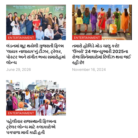
ENTERTAINMENT
ENTERTAINMENT
લંડનમાં શૂટ થયેલી ગુજરાતી ફિલ્મ
તમારો હોલિડે મોડ ચાલુ કરો!
'લાયક નાલાયક'નું ટીઝર, ટ્રેલર,
'ઉંબરો' 24 જાન્યુઆરી 2025ના
પોસ્ટર અને સંગીત ભવ્ય સમારોહમાં
રોજ સિનેમાઘરોમાં રિલીઝ થવા જઈ
લોન્ચ
રહી છે!
June 29, 2026
November 16, 2024
ENTERTAINMENT
પહેલીવાર રાજસ્થાની ફિલ્મના
ટ્રેલર લોન્ચ માટે કલાકારોએ
પગપાળા માર્ચ કાઢી હતી