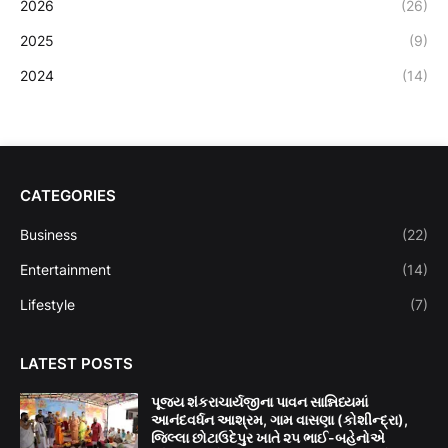
2026
(26)
2025
(9)
2024
(14)
CATEGORIES
Business
(22)
Entertainment
(14)
Lifestyle
(7)
LATEST POSTS
પૂજ્ય શંકરાચાર્યજીના પાવન સાન્નિધ્યમાં
આનંદવર્ધન આશ્રમ, ગામ વાસણા (કોશીન્દ્રા),
જિલ્લા છોટાઉદેપુર ખાતે ૨૫ ભાઈ-બહેનોએ