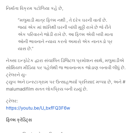
નિર્માતા
વિક્રમ
પટોળિયા
કહે
છે
,
“
મલુમાડી
માત્ર
ફિલ્મ
નથી
,
તે
દરેક
ઘરની
વાર્તા
છે
.
જ્યાં
એક
માં
શાંતિથી
ઘરની
બાંધી
મુઠ્ઠી
રાખે
છે
જે
રીતે
એક
પરિવારને
જોડી
રાખે
છે
.
આ
ફિલ્મ
એવી
બધી
માતા
ઓની
ભાવનાને
ન્યાય
કરતો
અમારો
એક
નાનકડો
પ્ર
યાસ
છે
.”
નેક્સા
ઇન્ફોટેક
દ્વારા
સંચાલિત
ડિજિટલ
પ્રમોશન
સાથે
,
મલુમાડીએ
સોશિયલ
મીડિયા
પર
પહેલેથી
જ
ભાવનાત્મક
જોડાણ
બનાવી
લીધું
છે
.
ટ્રેલરને
યુ
-
ટ્યુબ
અને
ઇન્સ્ટાગ્રામ
પર
ઉત્સાહભર્યા
પ્રતિસાદ
મળ્યા
છે
,
અને
#
malumadifilm
સતત
લોકપ્રિય
બની
રહ્યું
છે
.
ટ્રેલર
:
https://youtu.be/U_bxfFQ3F6w
ફિલ્મ
ક્રેડિટ્સ