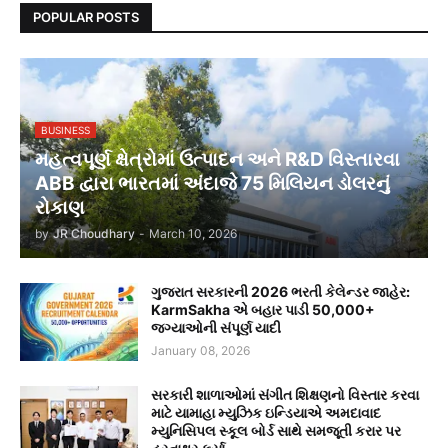
POPULAR POSTS
BUSINESS
મહત્વપૂર્ણ ક્ષેત્રોમાં ઉત્પાદન અને R&D વિસ્તારવા
ABB દ્વારા ભારતમાં અંદાજે 75 મિલિયન ડોલરનું
રોકાણ
by
JR Choudhary
-
March 10, 2026
ગુજરાત સરકારની 2026 ભરતી કેલેન્ડર જાહેર:
KarmSakha એ બહાર પાડી 50,000+
જગ્યાઓની સંપૂર્ણ યાદી
January 08, 2026
સરકારી શાળાઓમાં સંગીત શિક્ષણનો વિસ્તાર કરવા
માટે યામાહા મ્યુઝિક ઇન્ડિયાએ અમદાવાદ
મ્યુનિસિપલ સ્કૂલ બોર્ડ સાથે સમજૂતી કરાર પર