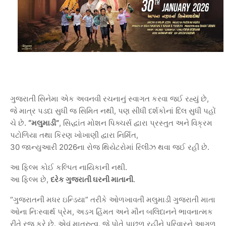
ગુજરાતી
સિનેમા
એક
અવનવી
રચનાનું
સ્વાગત
કરવા
જઈ
રહ્યું
છે
,
જે
માત્ર
પડદા
સુધી
જ
સિમિત
નથી
,
પણ
સીધી
દર્શકોનાં
દિલ
સુધી
પહોં
ચે
છે
.
“
મલુમાડી
”
,
સિદ્ધાંત
મોશન
પિક્ચર્સ
દ્વારા
પ્રસ્તુત
અને
વિક્રમ
પટોળિયા
તથા
કિરણ
ખોખાણી
દ્વારા
નિર્મિત
,
30
જાન્યુઆરી
2026
ના
રોજ
થિયેટરોમાં
રિલીઝ
થવા
જઈ
રહી
છે
.
આ
ફિલ્મ
કોઈ
કલ્પિત
નાયિકાની
નથી
.
આ
ફિલ્મ
છે
,
દરેક
ગુજરાતી
ઘરની
માતાની
.
“
ગુજરાતની
મધર
ઇન્ડિયા
”
તરીકે
ઓળખાવતી
મલુમાડી
ગુજરાતી
માતા
ઓના
નિઃસ્વાર્થ
પ્રેમ
,
અડગ
હિંમત
અને
મૌન
બલિદાનને
ભાવનાત્મક
રીતે
રજૂ
કરે
છે
.
એવું
માત્રુત્વ
,
જે
પોતે
પાછળ
રહીને
પરિવારને
આગળ