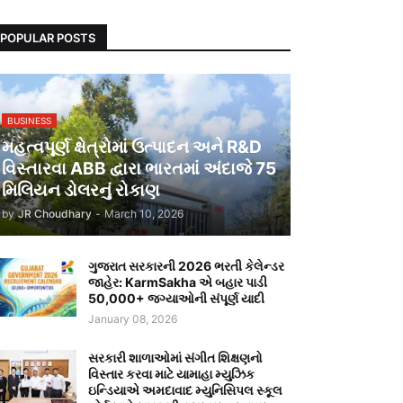
POPULAR POSTS
BUSINESS
મહત્વપૂર્ણ ક્ષેત્રોમાં ઉત્પાદન અને R&D
વિસ્તારવા ABB દ્વારા ભારતમાં અંદાજે 75
મિલિયન ડોલરનું રોકાણ
by
JR Choudhary
-
March 10, 2026
ગુજરાત સરકારની 2026 ભરતી કેલેન્ડર
જાહેર: KarmSakha એ બહાર પાડી
50,000+ જગ્યાઓની સંપૂર્ણ યાદી
January 08, 2026
સરકારી શાળાઓમાં સંગીત શિક્ષણનો
વિસ્તાર કરવા માટે યામાહા મ્યુઝિક
ઇન્ડિયાએ અમદાવાદ મ્યુનિસિપલ સ્કૂલ