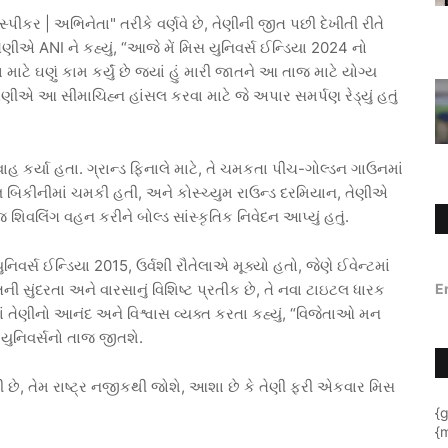
પીકર | અભિનેતા" તરીકે વર્ણવે છે, તેણીની જીત પછી દેખીતી રીતે
ીએ ANI ને કહ્યું, “આજે મેં મિસ યુનિવર્સ ઈન્ડિયા 2024 નો
 માટે ઘણું કામ કર્યું છે જ્યાં હું મારી જાતને આ તાજ માટે યોગ્ય
તેણીએ આ સીમાચિહ્ન હાંસલ કરવા માટે જે અપાર સમર્પણ રેડ્યું હતું
ાહ કર્યા હતા. ગ્રાન્ડ ફિનાલે માટે, તે ચમકતા પીચ-ગોલ્ડન ગાઉનમાં
લ બિકીનીમાં ચમકી હતી, અને કોસ્ચ્યુમ રાઉન્ડ દરમિયાન, તેણીએ
વલિંગ વહન કરીને બોલ્ડ સાંસ્કૃતિક નિવેદન આપ્યું હતું.
્સ ઈન્ડિયા 2015, ઉર્વશી રૌતેલાએ મૂક્યો હતો, જેણે ઈવેન્ટમાં
E
 સુંદરતા અને વારસાનું વિશિષ્ટ પ્રતીક છે, તે નવા ટાઇટલ ધારક
ાં તેણીનો આનંદ અને વિશ્વાસ વ્યક્ત કરતા કહ્યું, “વિજેતાઓ મન
 યુનિવર્સનો તાજ જીતશે.
હી છે, તેમ રાષ્ટ્ર નજીકથી જોશે, આશા છે કે તેણી ફરી એકવાર મિસ
{
{m