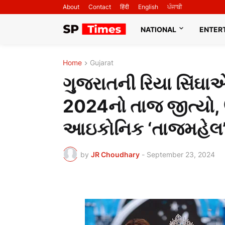
About
Contact
हिंदी
English
ਪੰਜਾਬੀ
NATIONAL
ENTER
Home
Gujarat
ગુજરાતની રિયા સિંઘાએ
2024નો તાજ જીત્યો, ઉ
આઇકોનિક ‘તાજમહેલ’ 
by
JR Choudhary
-
September 23, 2024