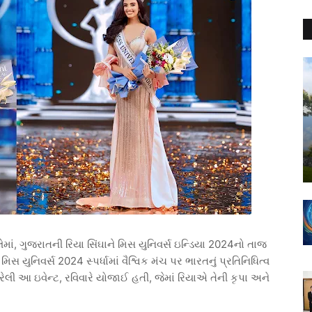
, ગુજરાતની રિયા સિંઘાને મિસ યુનિવર્સ ઇન્ડિયા 2024નો તાજ
 મિસ યુનિવર્સ 2024 સ્પર્ધામાં વૈશ્વિક મંચ પર ભારતનું પ્રતિનિધિત્વ
રેલી આ ઇવેન્ટ, રવિવારે યોજાઈ હતી, જેમાં રિયાએ તેની કૃપા અને