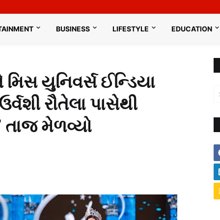
TAINMENT
BUSINESS
LIFESTYLE
EDUCATION
 મિસ યુનિવર્સ ઈન્ડિયા
ર્વશી રૌતેલા પાસેથી
તાજ મેળવ્યો