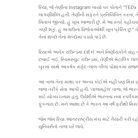
રિયા, જે તેણીના Instagram બાયો પર પોતાને "TEDx સ્
લાગણીશીલ હતી. તેણીની સફરને પ્રતિબિંબિત કરતા, તેણ
ખિતાબ જીત્યો. હું ખૂબ આભારી છું. મેં આ સ્તરે પહોંચવા
ગણી શકું. હું અગાઉના વિજેતાઓથી ખૂબ પ્રેરિત છું.” 
તેના શબ્દો તેના શબ્દોમાં પડઘો પાડે છે.
રિયાએ અનેક રાઉન્ડમાં દર્શકો અને નિર્ણાયકોને વાહ વ
છવાઈ ગઈ. સ્વિમસ્યુટ રાઉન્ડમાં, તેણીએ મેટાલિક લા
બુરખા સાથે આકર્ષક સફેદ-લાલ-પીળા પોશાકમાં સજ્જ શિ
આ તાજ તેના માથા પર અન્ય કોઈએ નહીં પણ મિસ યુનિવર
જજ તરીકે સેવા આપી હતી. 'તાજમહેલ' તાજ, જે ભારતની
માટે યોગ્ય ઇનામ હતું. ઉર્વશીએ ભારતના નવા સ્પર્ધકમ
ફૂંકનારા છે. મને આશા છે કે ભારત આ વર્ષે ફરીથી મિસ
જેમ જેમ રિયા આંતરરાષ્ટ્રીય મંચ માટે તૈયારી કરી ર
યુનિવર્સનો તાજ ઘરે લાવે.