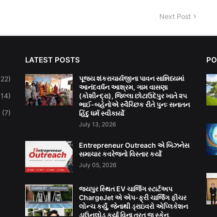
Next Post
LATEST POSTS
PO
પૂજ્ય શંકરાચાર્યજીના પાવન સાન્નિધ્યમાં
(22)
આનંદવર્ધન આશ્રમ, ગામ વાસણા
(14)
(કોશીન્દ્રા), જિલ્લા છોટાઉદેપુર ખાતે ૨૫
ભાઈ-બહેનોએ સ્વૈચ્છિક રીતે પુનઃ સનાતન
(7)
હિંદુ ધર્મ સ્વીકાર્યો
July 13, 2026
Entrepreneur Outreach એ બિઝનેસ
સમાચાર કવરેજનો વિસ્તાર કર્યો
July 05, 2026
જયપુર સ્થિત EV ચાર્જિંગ સ્ટાર્ટઅપ
ChargeJet એ એપ-ફ્રી ચાર્જિંગ ફીચર
લોન્ચ કર્યું, જેનાથી ડ્રાઇવરો એપ્લિકેશન
ડાઉનલોડ કર્યા વિના તરત જ સ્કેન,