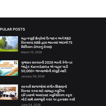
PULAR POSTS
મહત્વપૂર્ણ ક્ષેત્રોમાં ઉત્પાદન અને R&D
વિસ્તારવા ABB દ્વારા ભારતમાં અંદાજે 75
મિલિયન ડોલરનું રોકાણ
March 10, 2026
ગુજરાત સરકારની 2026 ભરતી કેલેન્ડર
જાહેર: KarmSakha એ બહાર પાડી
50,000+ જગ્યાઓની સંપૂર્ણ યાદી
January 08, 2026
સરકારી શાળાઓમાં સંગીત શિક્ષણનો
વિસ્તાર કરવા માટે યામાહા મ્યુઝિક
ઇન્ડિયાએ અમદાવાદ મ્યુનિસિપલ સ્કૂલ
બોર્ડ સાથે સમજૂતી કરાર પર હસ્તાક્ષર કર્યા
June 04, 2026