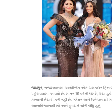
જયપુર
, રાજસ્થાનમાં આયોજિત એક ચમકદાર ફિનાલેમાં
પહેરાવવામાં આવ્યો છે. માત્ર 19 વર્ષની ઉંમરે, રિયા હવે
કરવાની તૈયારી કરી રહી છે. ગ્લેમર અને ઉત્તેજનાથી ભ
આત્મવિશ્વાસથી શો અને હૃદયને ચોરી લીધું હતું.