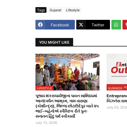
Tags
Gujarat
Lifestyle
Facebook
Twitter
YOU MIGHT LIKE
LIFESTYLE
BUSINESS
પૂજ્ય શંકરાચાર્યજીના પાવન સાન્નિધ્યમાં
Entrepren
આનંદવર્ધન આશ્રમ, ગામ વાસણા
બિઝનેસ સમાચ
(કોશીન્દ્રા), જિલ્લા છોટાઉદેપુર ખાતે ૨૫
July 05, 202
ભાઈ-બહેનોએ સ્વૈચ્છિક રીતે પુનઃ
સનાતન હિંદુ ધર્મ સ્વીકાર્યો
July 13, 2026