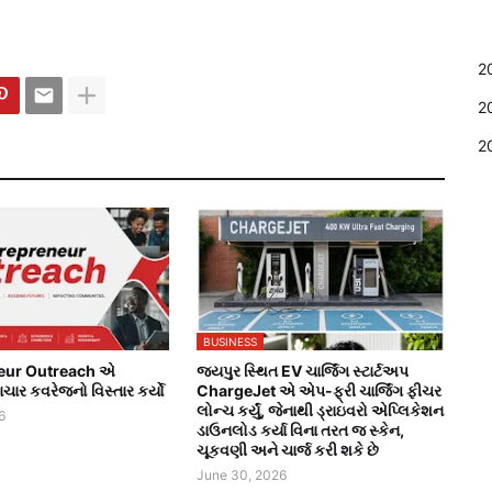
2
2
2
BUSINESS
eur Outreach એ
જયપુર સ્થિત EV ચાર્જિંગ સ્ટાર્ટઅપ
ાર કવરેજનો વિસ્તાર કર્યો
ChargeJet એ એપ-ફ્રી ચાર્જિંગ ફીચર
લોન્ચ કર્યું, જેનાથી ડ્રાઇવરો એપ્લિકેશન
6
ડાઉનલોડ કર્યા વિના તરત જ સ્કેન,
ચૂકવણી અને ચાર્જ કરી શકે છે
June 30, 2026