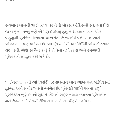
સલમાન ખાનની 'પાર્ટનર' માત્ર તેની બોક્સ ઓફિસની સફળતા વિશે
જ ન હતી, પરંતુ તેણે એ પણ દર્શાવ્યું હતું કે સલમાન ખાન એક
બહુમુખી પ્રતિભા ધરાવતા અભિનેતા છે જે કોમેડીની સાથે સાથે
એક્શનમાં પણ પારંગત છે. આ ફિલ્મ તેની કારકિર્દીની એક વોટરશેડ
ક્ષણ હતી, જેણે સાબિત કર્યું કે તે તેના વશીકરણ અને રમૂજથી
પ્રેક્ષકોને મોહિત કરી શકે છે.
'પાર્ટનર'ની 17મી એનિવર્સરી પર સલમાન ખાન આજે પણ બોલિવૂડમાં
હાસ્ય અને મનોરંજનનો સ્ત્રોત છે. પ્રેમથી લઈને અન્ય ઘણી
પ્રતિષ્ઠિત ભૂમિકાઓ સુધીની તેમની સફર તમામ ઉંમરના પ્રેક્ષકોના
મનોરંજન માટે તેમની વૈવિધ્યતા અને સમર્પણને દર્શાવે છે.