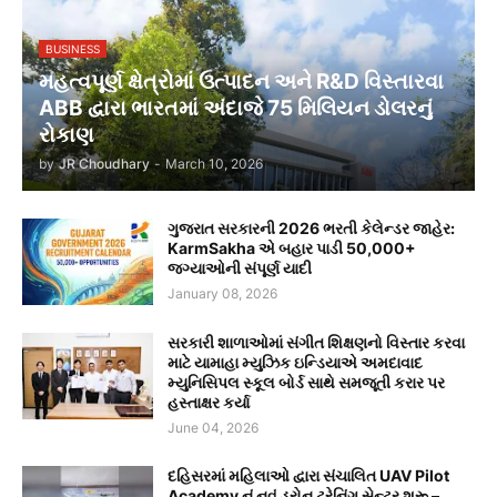
BUSINESS
મહત્વપૂર્ણ ક્ષેત્રોમાં ઉત્પાદન અને R&D વિસ્તારવા
ABB દ્વારા ભારતમાં અંદાજે 75 મિલિયન ડોલરનું
રોકાણ
by
JR Choudhary
-
March 10, 2026
ગુજરાત સરકારની 2026 ભરતી કેલેન્ડર જાહેર:
KarmSakha એ બહાર પાડી 50,000+
જગ્યાઓની સંપૂર્ણ યાદી
January 08, 2026
સરકારી શાળાઓમાં સંગીત શિક્ષણનો વિસ્તાર કરવા
માટે યામાહા મ્યુઝિક ઇન્ડિયાએ અમદાવાદ
મ્યુનિસિપલ સ્કૂલ બોર્ડ સાથે સમજૂતી કરાર પર
હસ્તાક્ષર કર્યા
June 04, 2026
દહિસરમાં મહિલાઓ દ્વારા સંચાલિત UAV Pilot
Academy નું નવું ડ્રોન ટ્રેનિંગ સેન્ટર શરૂ –