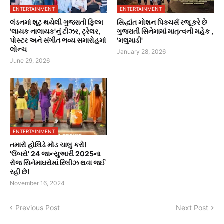
ENTERTAINMENT
ENTERTAINMENT
લંડનમાં શૂટ થયેલી ગુજરાતી ફિલ્મ
સિદ્ધાંત મોશન પિક્ચર્સ રજૂ કરે છે
'લાયક નાલાયક'નું ટીઝર, ટ્રેલર,
ગુજરાતી સિનેમામાં માતૃત્વની મહેક ,
પોસ્ટર અને સંગીત ભવ્ય સમારોહમાં
'મલુમાડી'
લોન્ચ
January 28, 2026
June 29, 2026
ENTERTAINMENT
તમારો હોલિડે મોડ ચાલુ કરો!
'ઉંબરો' 24 જાન્યુઆરી 2025ના
રોજ સિનેમાઘરોમાં રિલીઝ થવા જઈ
રહી છે!
November 16, 2024
Previous Post
Next Post