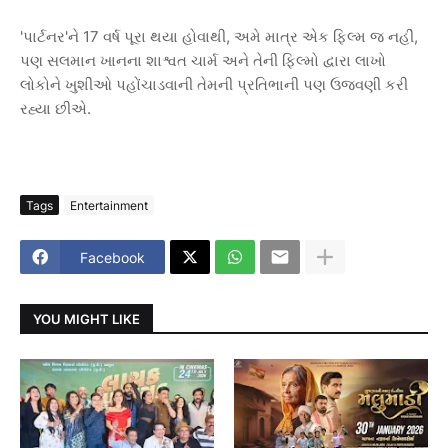
'પાર્ટનર'ને 17 વર્ષ પૂરા થયા હોવાથી, અમે માત્ર એક ફિલ્મ જ નહીં,
પણ સલમાન ખાનના શાશ્વત ચાર્મ અને તેની ફિલ્મો દ્વારા લાખો
લોકોને ખુશીઓ પહોંચાડવાની તેમની પ્રતિભાની પણ ઉજવણી કરી
રહ્યા છીએ.
Tags
Entertainment
Facebook
YOU MIGHT LIKE