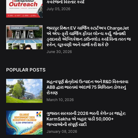
કવરેજનો વિસ્તાર કર્યો
July 05, 2026
જયપુર સ્થિત EV ચાર્જિંગ સ્ટાર્ટઅપ ChargeJet
એ એપ-ફ્રી ચાર્જિંગ ફીચર લોન્ચ કર્યું, જેનાથી
ડ્રાઇવરો એપ્લિકેશન ડાઉનલોડ કર્યા વિના તરત જ
સ્કેન, ચૂકવણી અને ચાર્જ કરી શકે છે
June 30, 2026
POPULAR POSTS
મહત્વપૂર્ણ ક્ષેત્રોમાં ઉત્પાદન અને R&D વિસ્તારવા
ABB દ્વારા ભારતમાં અંદાજે 75 મિલિયન ડોલરનું
રોકાણ
March 10, 2026
ગુજરાત સરકારની 2026 ભરતી કેલેન્ડર જાહેર:
KarmSakha એ બહાર પાડી 50,000+
જગ્યાઓની સંપૂર્ણ યાદી
January 08, 2026