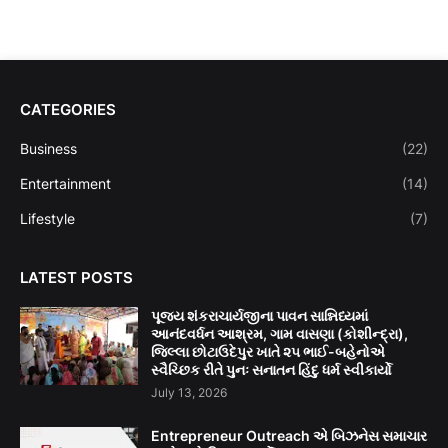
CATEGORIES
Business
(22)
Entertainment
(14)
Lifestyle
(7)
LATEST POSTS
પૂજ્ય શંકરાચાર્યજીના પાવન સાન્નિધ્યમાં
આનંદવર્ધન આશ્રમ, ગામ વાસણા (કોશીન્દ્રા),
જિલ્લા છોટાઉદેપુર ખાતે ૨૫ ભાઈ-બહેનોએ
સ્વૈચ્છિક રીતે પુનઃ સનાતન હિંદુ ધર્મ સ્વીકાર્યો
July 13, 2026
Entrepreneur Outreach એ બિઝનેસ સમાચાર