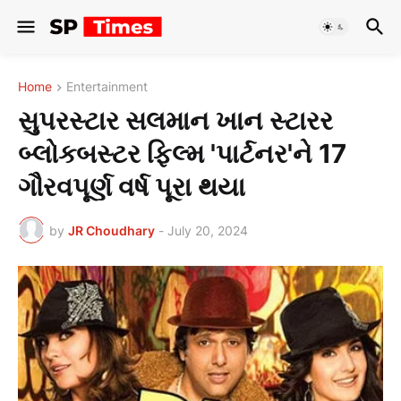
Home
Entertainment
સુપરસ્ટાર સલમાન ખાન સ્ટારર
બ્લોકબસ્ટર ફિલ્મ 'પાર્ટનર'ને 17
ગૌરવપૂર્ણ વર્ષ પૂરા થયા
by
JR Choudhary
-
July 20, 2024