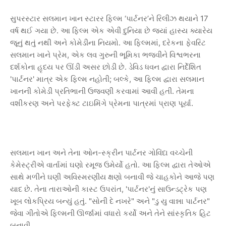
સુપરસ્ટાર સલમાન ખાન સ્ટારર ફિલ્મ ‘પાર્ટનર’ને રિલીઝ થયાને 17
વર્ષ થઈ ગયા છે. આ ફિલ્મ એક એવી દુનિયા છે જ્યાં હાસ્ય ક્યારેય
જૂનું થતું નથી અને કોમેડીના નિયમો. આ ફિલ્મમાં, દરેકના ફેવરિટ
સલમાન ખાને પ્રેમ, એક લવ ગુરુની ભૂમિકા ભજવીને વિશ્વભરના
દર્શકોના હૃદય પર ઊંડી અસર છોડી છે. ડેવિડ ધવન દ્વારા નિર્દેશિત
'પાર્ટનર' માત્ર એક ફિલ્મ નહોતી; બલ્કે, આ ફિલ્મ દ્વારા સલમાન
ખાનની કોમેડી પ્રતિભાની ઉજવણી કરવામાં આવી હતી. તેમના
વશીકરણ અને પરફેક્ટ ટાઇમિંગે પ્રેમના પાત્રમાં પ્રાણ પૂર્યા.
સલમાન ખાન અને તેના ઓન-સ્ક્રીન પાર્ટનર ગોવિંદા વચ્ચેની
કેમેસ્ટ્રીએ વાર્તામાં ઘણો રમૂજ ઉમેર્યો હતો. આ ફિલ્મ દ્વારા તેઓએ
સાથે મળીને ઘણી અવિસ્મરણીય ક્ષણો બનાવી જે ચાહકોને આજે પણ
યાદ છે. તેના તારાઓની કાસ્ટ ઉપરાંત, 'પાર્ટનર'નું સાઉન્ડટ્રેક પણ
ખૂબ લોકપ્રિય બન્યું હતું. "સોની દે નખરે" અને "ડુ યુ વાન્ના પાર્ટનર"
જેવા ગીતોએ ફિલ્મની ઊર્જામાં વધારો કર્યો અને તેને સાંસ્કૃતિક હિટ
બનાવી.